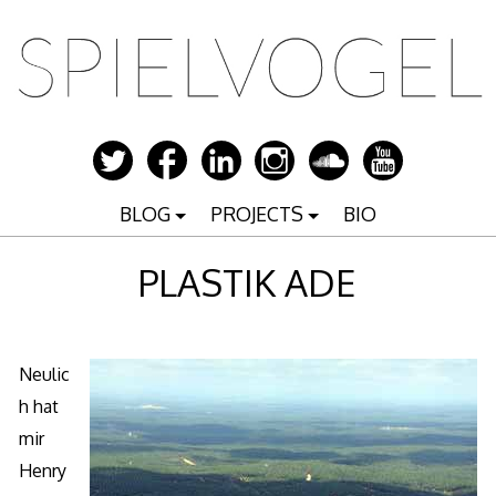
Zum
Inhalt
springen
BLOG
PROJECTS
BIO
PLASTIK ADE
Neulic
h hat
mir
Henry