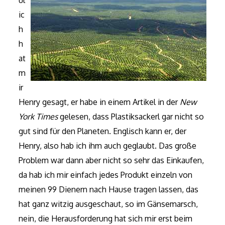
ul
ic
h
h
at
m
ir
Henry gesagt, er habe in einem Artikel in der
New
York Times
gelesen, dass Plastiksackerl gar nicht so
gut sind für den Planeten. Englisch kann er, der
Henry, also hab ich ihm auch geglaubt. Das große
Problem war dann aber nicht so sehr das Einkaufen,
da hab ich mir einfach jedes Produkt einzeln von
meinen 99 Dienern nach Hause tragen lassen, das
hat ganz witzig ausgeschaut, so im Gänsemarsch,
nein, die Herausforderung hat sich mir erst beim