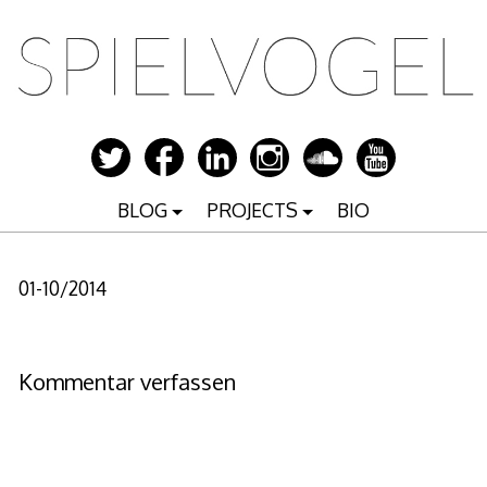
Zum
Inhalt
springen
BLOG
PROJECTS
BIO
IGLO
01-10/2014
OFFICE
REFURBISHMENT
Kommentar verfassen