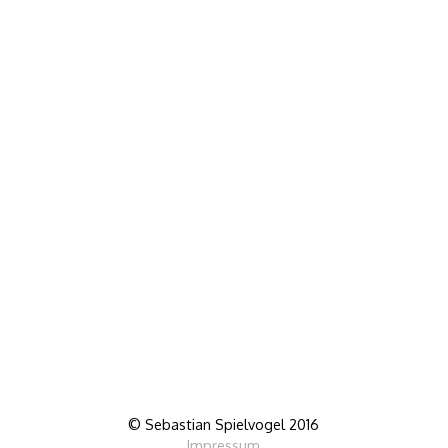
© Sebastian Spielvogel 2016
Impressum