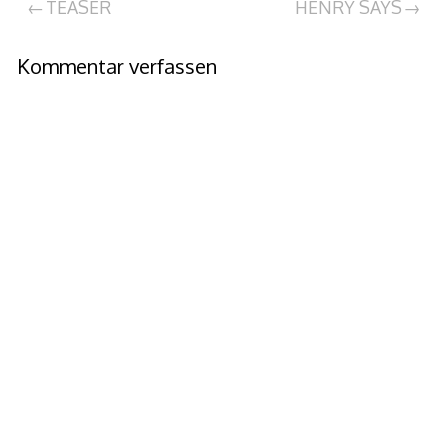
Beitragsnavigation
TEASER
HENRY SAYS
Kommentar verfassen