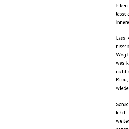
Erken
lässt 
Innere
Lass 
bissc
Weg li
was k
nicht
Ruhe,
wiede
Schli
lehrt
weite