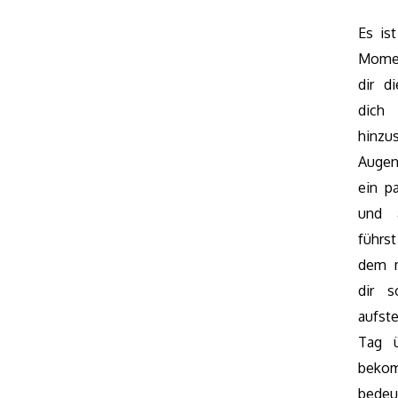
Es ist
Mome
dir d
dic
hinz
Augen
ein pa
und 
führs
dem m
dir 
aufst
Tag 
bekom
bedeu