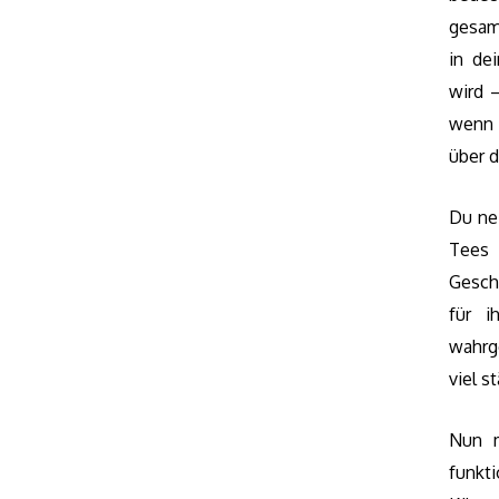
gesam
in de
wird 
wenn 
über d
Du nei
Tees 
Gesch
für i
wahrg
viel s
Nun m
funkti