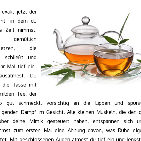
 exakt jetzt der
nt, in dem du
ie Zeit nimmst,
h gemütlich
usetzen, die
 schließt und
ar Mal tief ein-
ausatmest. Du
t die Tasse mit
ilden Tee, der
so gut schmeckt, vorsichtig an die Lippen und spürs
eigenden Dampf im Gesicht. Alle kleinen Muskeln, die den 
über deine Mimik gesteuert haben, entspannen sich u
mst zum ersten Mal eine Ahnung davon, was Ruhe eige
tet. Mit geschlossenen Augen atmest du tief ein und lenkst