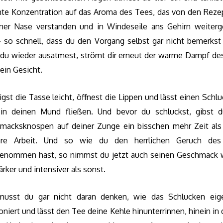
te Konzentration auf das Aroma des Tees, das von den Reze
iner Nase verstanden und in Windeseile ans Gehirn weiterge
– so schnell, dass du den Vorgang selbst gar nicht bemerkst
du wieder ausatmest, strömt dir erneut der warme Dampf de
ein Gesicht.
gst die Tasse leicht, öffnest die Lippen und lässt einen Schl
in deinen Mund fließen. Und bevor du schluckst, gibst 
macksknospen auf deiner Zunge ein bisschen mehr Zeit als
hre Arbeit. Und so wie du den herrlichen Geruch de
enommen hast, so nimmst du jetzt auch seinen Geschmack 
tärker und intensiver als sonst.
usst du gar nicht daran denken, wie das Schlucken eige
oniert und lässt den Tee deine Kehle hinunterrinnen, hinein in