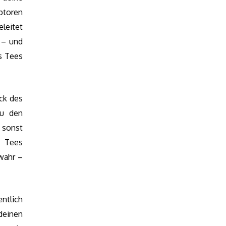
ptoren
leitet
 – und
s Tees
uck des
du den
 sonst
s Tees
wahr –
ntlich
 deinen