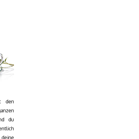
t den
ganzen
nd du
ntlich
 deine