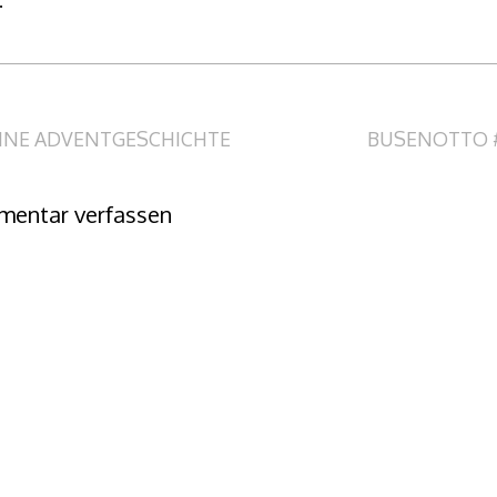
.
itragsnavigation
INE ADVENTGESCHICHTE
BUSENOTTO 
entar verfassen