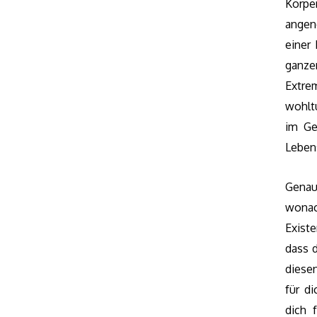
Körpe
angen
einer
ganze
Extr
wohlt
im Ge
Lebens
Genau 
wonac
Existe
dass d
diese
für d
dich 