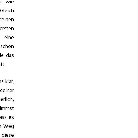
u, wie
Gleich
deinen
ersten
 eine
 schon
ie das
ft.
z klar,
deiner
erlich,
 nimmst
ass es
in Weg
 diese