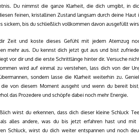
ntnis. Du nimmst die ganze Klarheit, die dich umgibt, in dic
diesen feinen, kristallinen Zustand langsam durch deine Haut 
s sickern, bis du schließlich vollkommen davon ausgefüllt wirs
dir Zeit und koste dieses Gefühl mit jedem Atemzug no
hen mehr aus. Du kennst dich jetzt gut aus und bist zufriede
egt vor dir und die erste Schrittlänge hinter dir. Versuche nicht
ommen wird auf einmal zu verstehen, lass dich von der Un
 übermannen, sondern lasse die Klarheit weiterhin zu. Genie
 die von diesem Moment ausgeht und wenn du bereit bist
rhol das Prozedere und schöpfe dabei noch mehr Energie.
eßlich wirst du erkennen, dass dich dieser kleine Schluck Te
, als alles andere, was du bis jetzt erfahren hast und mit
ren Schluck, wirst du dich weiter entspannen und noch deut