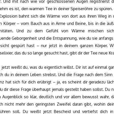
r. Und mit nach wie vor geschlossenen Augen registrierst d
ehm es ist, den warmen Tee in deiner Speiseröhre zu spüren. 
 Explosion bahnt sich die Wärme von dort aus ihren Weg in 
n Körper – vom Bauch aus in Arme und Beine, bis in die äuß
emitäten. Und zu dem Gefühl von Wärme mischen sich
uende Geborgenheit und die Entspannung, wie du sie anfangs
sicht gespürt hast – nur jetzt in deinem ganzen Körper. W
elixier, das du so lange gesucht hast, gibt dir der Tee neue Kra
jetzt weißt du, was du eigentlich willst. Dir ist auf einmal gan
h du in deinem Leben strebst. Und die Frage nach dem Sinn 
nz hat sich für dich erübrigt – ja, es scheint dir geradezu läch
u dir diese Frage überhaupt jemals gestellt haben sollst. Du
n Augenblick so klar, deutlich und vor allem bewusst wahr, d
ich nicht mehr den geringsten Zweifel daran gibt, wohin de
führen soll. Du weißt jetzt Bescheid und vertiefst dich in