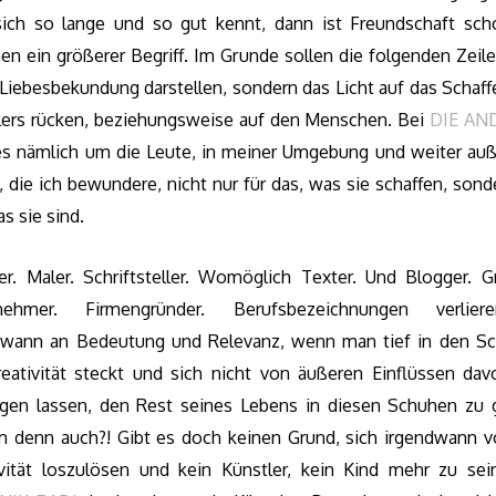
ich so lange und so gut kennt, dann ist Freundschaft sch
en ein größerer Begriff. Im Grunde sollen die folgenden Zeil
 Liebesbekundung darstellen, sondern das Licht auf das Schaff
lers rücken, beziehungsweise auf den Menschen. Bei
DIE AN
es nämlich um die Leute, in meiner Umgebung und weiter auß
 die ich bewundere, nicht nur für das, was sie schaffen, sond
s sie sind.
er. Maler. Schriftsteller. Womöglich Texter. Und Blogger. Gra
rnehmer. Firmengründer. Berufsbezeichnungen verlier
dwann an Bedeutung und Relevanz, wenn man tief in den S
reativität steckt und sich nicht von äußeren Einflüssen dav
ngen lassen, den Rest seines Lebens in diesen Schuhen zu 
 denn auch?! Gibt es doch keinen Grund, sich irgendwann v
ivität loszulösen und kein Künstler, kein Kind mehr zu sei