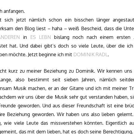
ch anfangen.
t sich jetzt nämlich schon ein bisschen länger angestau
rksam den Blog liest – haha – weiß Bescheid, dass die Unter
ANDEREN
in
ES LEBN
bislang noch nach einem ersten A
stet hat. Und dabei gibt’s doch so viele Leute, über die ich
ben möchte. Jetzt beginne ich mit
DOMINIK RADL
.
eicht kurz zu meiner Beziehung zu Dominik. Wir kennen uns
lange, also bestimmt seit sieben Jahren, nämlich seitd
nsam Musik machen, er an der Gitarre und ich mit meiner Tri
achdem wir uns über die Musik sehr gut verstanden haben, si
Freunde geworden. Und aus dieser Freundschaft ist eine brüde
iäre Beziehung geworden. Wir haben uns also lieben gelernt.
g, wie viele Leute das missverstehen könnten. Eigentlich au
gemeint, das mit dem lieben, hat es doch seine Berechtigung