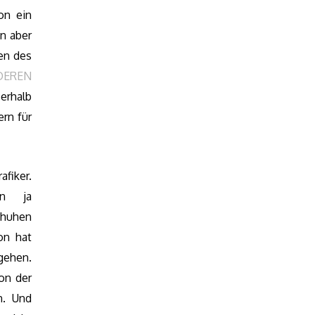
on ein
en aber
en des
DEREN
erhalb
ern für
fiker.
en ja
chuhen
on hat
gehen.
on der
n. Und