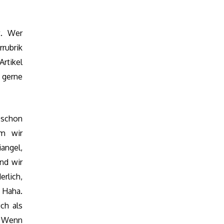
t. Wer
rubrik
rtikel
 gerne
 schon
em wir
angel,
nd wir
rlich,
 Haha.
ch als
. Wenn