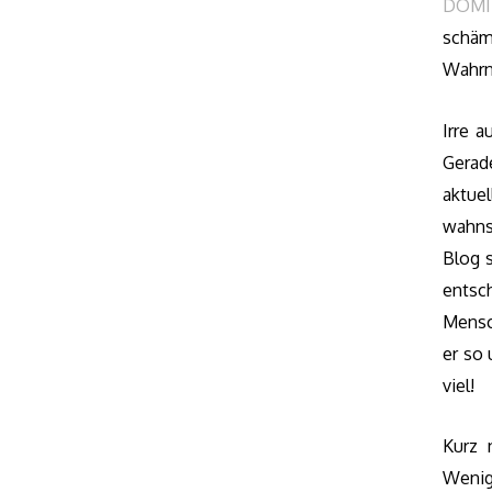
DOMI
schäm
Wahrn
Irre 
Gerad
aktue
wahns
Blog s
entsch
Mensc
er so
viel!
Kurz 
Wenig