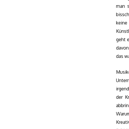
man s
bissch
keine
Künst
geht 
davon,
das wa
Musik
Unte
irgen
der K
abbri
Warum
Kreat