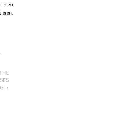
ich zu
ieren.
 THE
SES
G