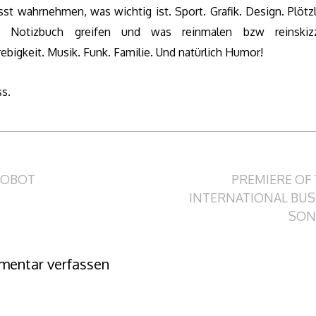
st wahrnehmen, was wichtig ist. Sport. Grafik. Design. Plötzl
 Notizbuch greifen und was reinmalen bzw reinskizz
rebigkeit. Musik. Funk. Familie. Und natürlich Humor!
ss.
itragsnavigation
ROBOT
PREMIERE OF
INTERNATIONAL BUS
SON
entar verfassen