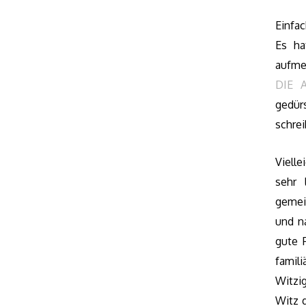
Einfa
Es ha
aufme
DIE 
gedür
schrei
Viell
sehr 
gemei
und n
gute 
famil
Witzi
Witz 