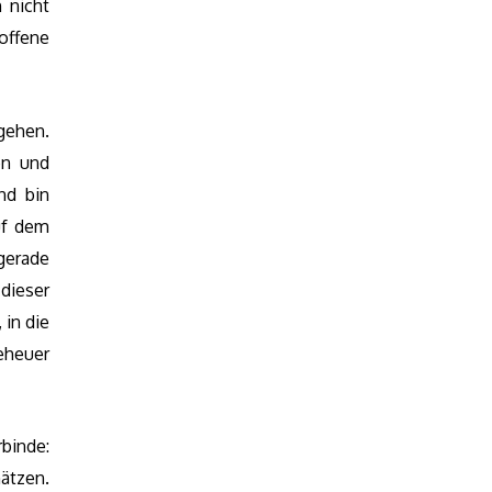
 nicht
offene
gehen.
en und
nd bin
uf dem
 gerade
 dieser
in die
eheuer
binde:
ätzen.