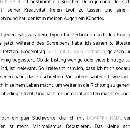
NIK RADL
ist bestimmt ein Künstler. Denn jemand, der sich
t, seiner Kreativität freien Lauf zu lassen und eine 
ehmung hat, der ist in meinen Augen ein Künstler.
auf jeden Fall, was dem Typen für Gedanken durch den Kopf 
e jetzt während des Schreibens habe ich seinen 6. ältest
ll letzten Blogeintrag
Sich mit Dingen aufhalten
gelesen u
innig begeistert. Ob da bislang wenige oder viele Einträge a
ind, ist irrelevant. So irrelevant nämlich, dass ich mich sogar
ieden habe, das zu schreiben. Viel interessanter ist, wie viel
h in seinem Leben macht, um weiter in die Richtung zu gehen, 
 unbedingt strebt. Und nach meinem Dafürhalten macht er ung
noch ein paar Stichworte, die ich mit
DOMINIK RADL
ver
er ist mehr. Minimalismus. Reduzieren. Das Kleine sch