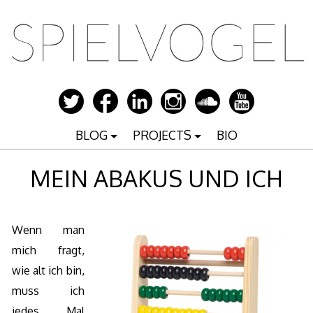
Zum
Inhalt
springen
BLOG
PROJECTS
BIO
MEIN ABAKUS UND ICH
Wenn man
mich fragt,
wie alt ich bin,
muss ich
jedes Mal