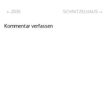
Beitragsnavigation
2035
SCHNITZELHAUS
Kommentar verfassen