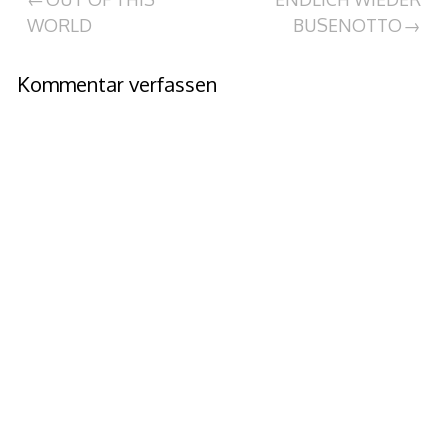
Beitragsnavigation
WORLD
BUSENOTTO
Kommentar verfassen