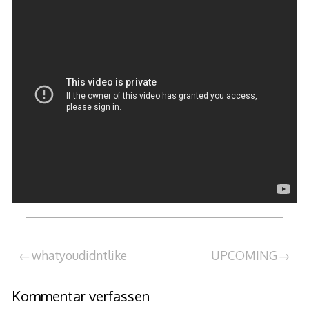
Beitragsnavigation
whatyoudidntlike
UPCOMING
Kommentar verfassen