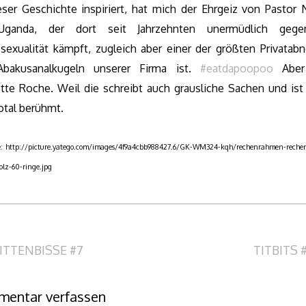
eser Geschichte inspiriert, hat mich der Ehrgeiz von Pastor 
Uganda, der dort seit Jahrzehnten unermüdlich gege
exualität kämpft, zugleich aber einer der größten Privatab
bakusanalkugeln unserer Firma ist.
#eatdapoopoo
Aber
otte Roche. Weil die schreibt auch grausliche Sachen und ist
otal berühmt.
le: http://picture.yatego.com/images/4f9a4cbb988427.6/GK-WM324-kqh/rechenrahmen-rechen
olz-60-ringe.jpg
itragsnavigation
ITTENBISSE #7
TITBITS 
entar verfassen