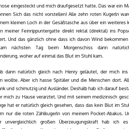
hose eingesteckt und mich draufgesetzt hatte. Das war ein Ma
önnen Sich das nicht vorstellen! Alle zehn roten Kugerln war
inem kleinen Loch in der Gesäßtasche aus über ein weiteres k
n meiner Feinrippuntergatte direkt rektal (direktal) ins Pop
lert. Und das gänzlich ohne dass ich davon Wind bekommen 
am nächsten Tag beim Morgenschiss dann natürlic
nderung, woher auf einmal das Blut im Stuhl kam.
ab dann natürlich gleich nach Henry geläutet, der mich ins 
en wollte. Aber ich hasse Spitäler und die Menschen dort. All
rank und schmutzig und Ausländer. Deshalb hab ich darauf best
er mich zu Hause verarztet. Und mit seinem medizinisch gesc
ge hat er natürlich gleich gesehen, dass das kein Blut im Stu
rn nur die roten Zählkugerln von meinem Pocket-Abakus. U
r unvergleichlich großen Überzeugungskraft hab ich e