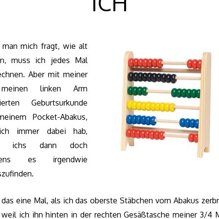
ICH
man mich fragt, wie alt
in, muss ich jedes Mal
echnen. Aber mit meiner
meinen linken Arm
ierten Geburtsurkunde
meinem Pocket-Abakus,
ich immer dabei hab,
ff ichs dann doch
tens es irgendwie
szufinden.
 das eine Mal, als ich das oberste Stäbchen vom Abakus zerb
 weil ich ihn hinten in der rechten Gesäßtasche meiner 3/4 M