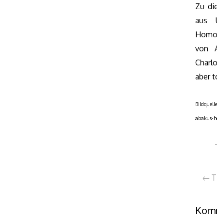
Zu di
aus 
Homos
von A
Charl
aber t
Bildquel
abakus-h
Be
T
Komm