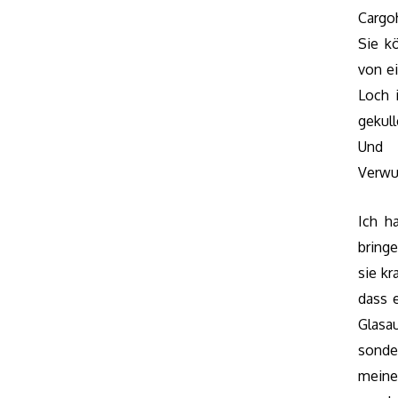
Cargo
Sie k
von e
Loch i
gekul
Und 
Verwu
Ich h
bring
sie k
dass 
Glasau
sonde
meine