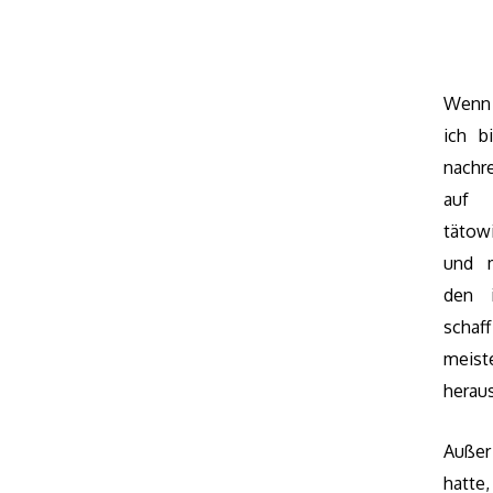
Wenn 
ich b
nachr
auf 
tätow
und 
den 
scha
meis
herau
Außer
hatte,