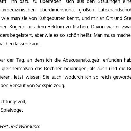
afft, ihn dazu zu überreden, sich aus den Stallungen ein
inärmedizinischen überdimensional großen Latexhandsch
, wie man sie von Kuhgeburten kennt, und mir an Ort und Stel
ichen Kugerln aus dem Rektum zu fischen. Davon war er zwar
ders begeistert, aber wie es so schön heißt: Man muss mache
achen lassen kann.
ar der Tag, an dem ich die Abakusanalkugeln erfunden hab
 gleichermaßen das Rechnen beibringen, als auch und die R
lieren. Jetzt wissen Sie auch, wodurch ich so reich geworde
 den Verkauf von Sexspielzeug.
chtungsvoll,
. Spielvogel
ort und Widmung: