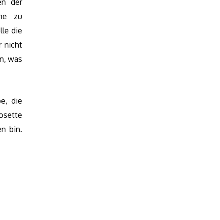
en der
uhe zu
le die
 nicht
n, was
e, die
osette
n bin.