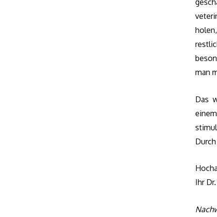
gesch
veter
holen
restl
beson
man m
Das w
einem
stimu
Durch
Hocha
Ihr Dr
Nachw