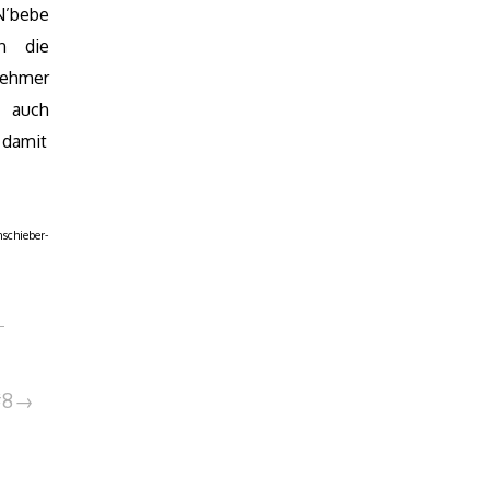
N’bebe
n die
nehmer
 auch
 damit
schieber-
#8