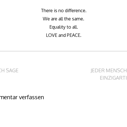
There is no difference.
We are all the same.
Equality to all.
LOVE and PEACE.
itragsnavigation
CH SAGE
JEDER MENSCH
EINZIGART
entar verfassen