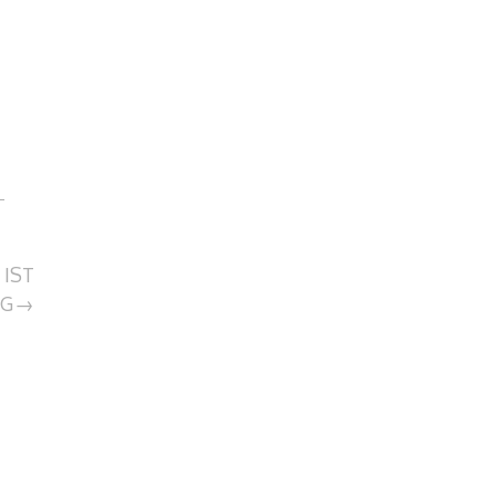
 IST
IG