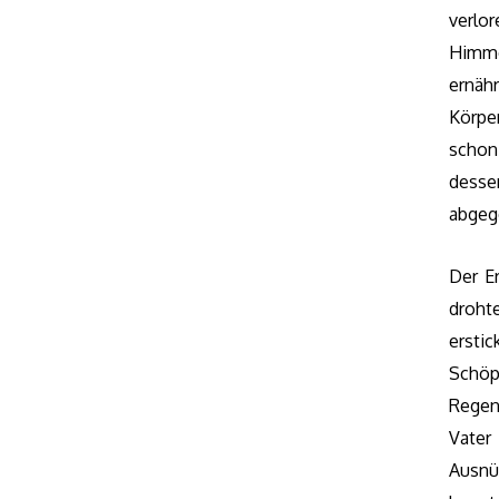
verlo
Himme
ernäh
Körpe
schon
desse
abgeg
Der E
droht
ersti
Schöp
Regen
Vate
Ausnü