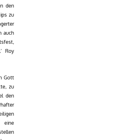
in den
ips zu
gerter
h auch
sfest,
l‘ Roy
n Gott
te, zu
el den
hafter
iligen
 eine
tellen