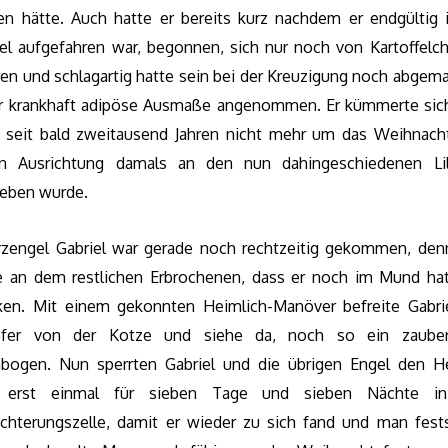
ren hätte. Auch hatte er bereits kurz nachdem er endgültig 
l aufgefahren war, begonnen, sich nur noch von Kartoffelch
ren und schlagartig hatte sein bei der Kreuzigung noch abgema
r krankhaft adipöse Ausmaße angenommen. Er kümmerte sic
 seit bald zweitausend Jahren nicht mehr um das Weihnacht
n Ausrichtung damals an den nun dahingeschiedenen Li
eben wurde.
rzengel Gabriel war gerade noch rechtzeitig gekommen, den
e an dem restlichen Erbrochenen, dass er noch im Mund hat
cken. Mit einem gekonnten Heimlich-Manöver befreite Gabri
fer von der Kotze und siehe da, noch so ein zauber
bogen. Nun sperrten Gabriel und die übrigen Engel den He
r erst einmal für sieben Tage und sieben Nächte in
chterungszelle, damit er wieder zu sich fand und man fests