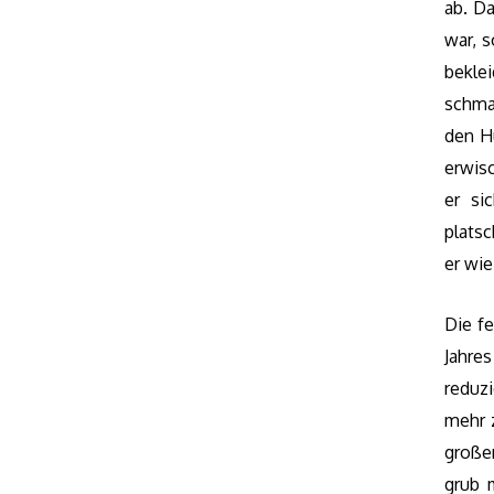
ab. Da
war, s
bekle
schma
den Hü
erwisc
er si
plats
er wie
Die f
Jahre
reduz
mehr 
große
grub 