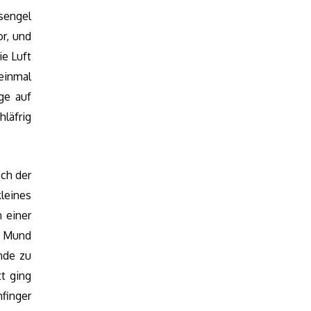
engel
r, und
ie Luft
einmal
ge auf
läfrig
och der
leines
 einer
n Mund
nde zu
t ging
nfinger