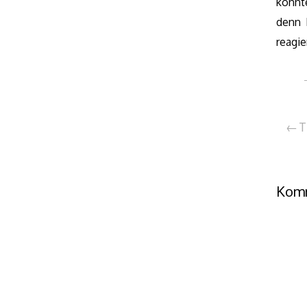
konnt
denn 
reagie
Be
T
Komm