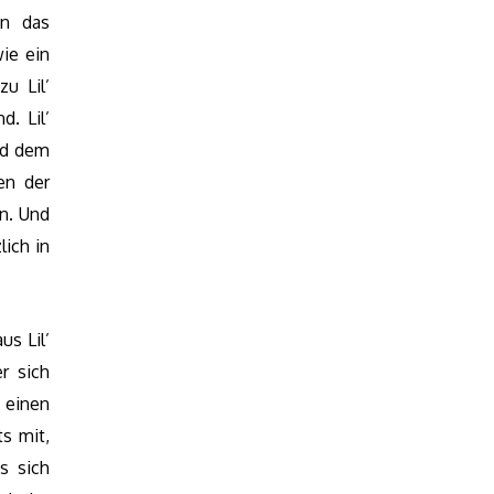
n das
ie ein
u Lil’
. Lil’
nd dem
en der
n. Und
lich in
us Lil’
r sich
einen
s mit,
s sich