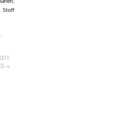
lanen,
 Stoff
EIT
#2