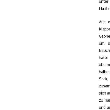
unte
Hanfs
Aus e
Klapp
Gabri
um s
Bauch
hatt
übern
halbe
Sack,
zusam
sich a
zu ha
und a