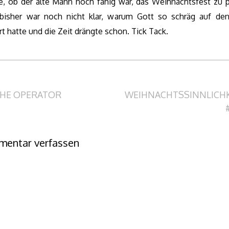
e, ob der alte Mann noch fähig war, das Weihnachtsfest zu p
bisher war noch nicht klar, warum Gott so schräg auf den
rt hatte und die Zeit drängte schon. Tick Tack.
itragsnavigation
HE OPERATOR
WEIHNACHTSSINNLICHK
entar verfassen