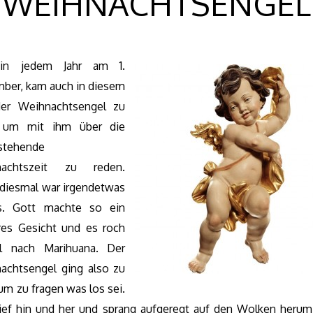
WEIHNACHTSENGEL
in jedem Jahr am 1.
ber, kam auch in diesem
der Weihnachtsengel zu
, um mit ihm über die
stehende
nachtszeit zu reden.
diesmal war irgendetwas
s. Gott machte so ein
eres Gesicht und es roch
ll nach Marihuana. Der
achtsengel ging also zu
um zu fragen was los sei.
lief hin und her und sprang aufgeregt auf den Wolken herum