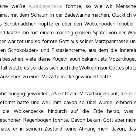
 eine weiße
Allongeperücke
formte, so wie wir Mensche
mal mit dem Schaum in der Badewanne machen. Glücklich w
es Schulmädchen hüpfte er über den Wolkenboden hinüber z
nd kratze ihn mit einem mächtig großen Spatel von der Wand
ber war tot und so formte Gott aus seiner Marzipanmasse u
hen Schokoladen- und Pistaziencreme, aus dem die Innerei
n bestehen, viele kleine Kugeln, auch bekannt als Mozartkugel
fall wollte es so, dass sich auch die Wolkenfrisur Gottes plötz
 Aussehen zu einer Mozartperücke gewandelt hatte.
it hungrig geworden, aß Gott alle Mozartkugeln auf, die er a
eformt hatte und weil ihm davon so übel wurde, erbrach e
h die Wolkendecke hindurch auf die Erde herab, was 
rschönen Regenbogen formte. Davon bekam Gott aber nicht
hatte er in seinem Zustand keine Ahnung mehr davon, das