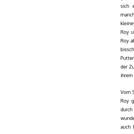
sich
manch
klein
Roy u
Roy a
bissc
Putte
der Zu
ihrem
Vom Sh
Roy g
durc
wunde
auch 