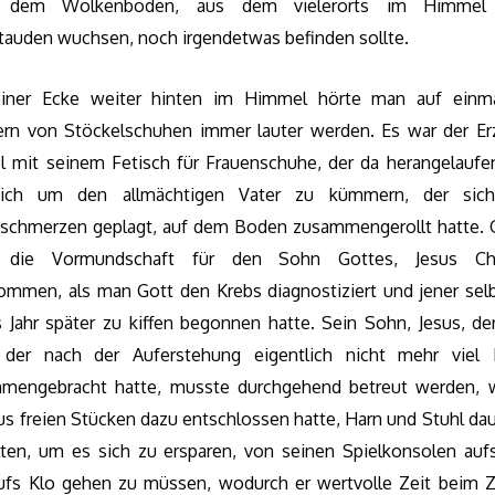
r dem Wolkenboden, aus dem vielerorts im Himmel
tauden wuchsen, noch irgendetwas befinden sollte.
iner Ecke weiter hinten im Himmel hörte man auf einm
ern von Stöckelschuhen immer lauter werden. Es war der Er
el mit seinem Fetisch für Frauenschuhe, der da herangelaufe
ich um den allmächtigen Vater zu kümmern, der sich
schmerzen geplagt, auf dem Boden zusammengerollt hatte. G
e die Vormundschaft für den Sohn Gottes, Jesus Chri
ommen, als man Gott den Krebs diagnostiziert und jener selb
s Jahr später zu kiffen begonnen hatte. Sein Sohn, Jesus, der
 der nach der Auferstehung eigentlich nicht mehr viel
mengebracht hatte, musste durchgehend betreut werden, w
us freien Stücken dazu entschlossen hatte, Harn und Stuhl da
lten, um es sich zu ersparen, von seinen Spielkonsolen auf
ufs Klo gehen zu müssen, wodurch er wertvolle Zeit beim 