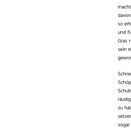
mach
davon
so erh
und f
Gras 
sein 
gewor
Schnel
Schöp
Schul
räudi
zu ha
setze
sogar 