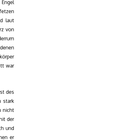
r Engel
nfetzen
d laut
rz von
ederrum
n denen
körper
tt war
st des
 stark
 nicht
it der
ch und
nen er