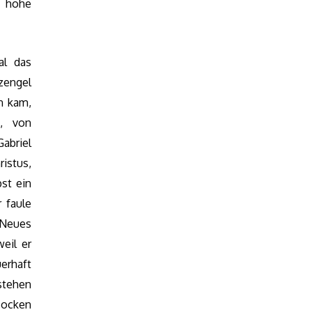
 hohe
al das
zengel
n kam,
, von
abriel
stus,
st ein
 faule
 Neues
eil er
uerhaft
stehen
Zocken