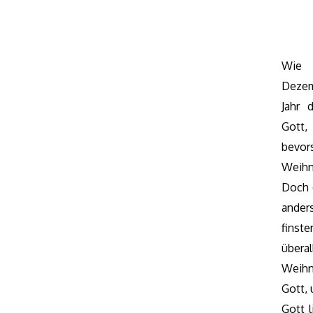
Wie 
Dezem
Jahr 
Gott
bevor
Weih
Doch 
ander
finst
übera
Weihn
Gott, 
Gott 