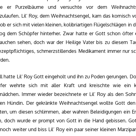
te er Purzelbäume und versuchte vor dem Weihnachts
zulaufen. Lil‘ Roy, dem Weihnachtsengel, kam das komisch vo
ob er sich mit vielen kleinen, kolibriartigen Flügelschlägen in d
log dem Schöpfer hinterher. Zwar hatte er Gott schon öfter 
rauchen sehen, doch war der Heilige Vater bis zu diesem Ta
rezeptpflichtiges, schmerzstillendes Medikament immer nur sch
den.
l hatte Lil‘ Roy Gott eingeholt und ihn zu Poden gerungen. D
fer wehrte sich mit aller Kraft und kreischte wie ein k
mädchen. Immer wieder bezeichnete er Lil‘ Roy als den Sohn
gen Hündin. Der gekränkte Weihnachtsengel wollte Gott de
lten, um diesen schlimmen, aber wahren Beleidigungen ein E
n, doch wurde er prompt von Gott in die Hand gebissen. Got
noch weiter und biss Lil‘ Roy ein paar seiner kleinen Marzipa