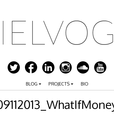
BLOG
PROJECTS
BIO
09112013_WhatIfMone