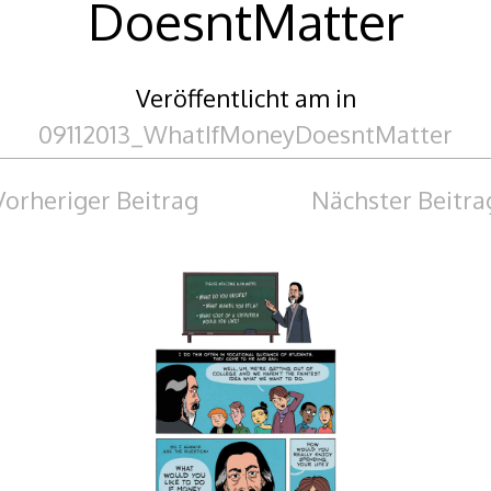
DoesntMatter
Veröffentlicht am
in
09112013_WhatIfMoneyDoesntMatter
Vorheriger Beitrag
Nächster Beitra