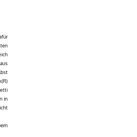
afür
lten
eich
aus
lbst
k(R)
etti
n in
icht
euem