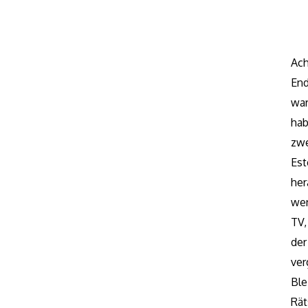
Ach
End
war
hab
zw
Est
her
wen
TV,
der
ver
Ble
Rät