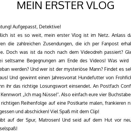
MEIN ERSTER VLOG
tung! Aufgepasst, Detektive!
lich ist es so weit, mein erster Vlog ist im Netz. Anlass d
en die zahlreichen Zusendungen, die ich per Fanpost erha
e. Doch was ist da noch nach dem Videodreh passiert? Gl
ei seltsame Begegnungen am Ende des Videos! Was wird 
eban werden? Und wer ist der mysteriöse Mann? Findet es se
aus! Und gewinnt einen Jahresvorrat Hundefutter von Frohfic
n ihr das richtige Losungswort einsendet. An Postfach Conf
 Kennwort „Ich mag Nüsse!“. Also einfach eure vier Buchstabe
 richtigen Reihenfolge auf eine Postkarte malen, frankieren n
gessen und abschicken! Viel Spaß mit dem Clip!
ibt auf der Spur, Matrosen! Und seid auf dem Hut vor n
selspaß!