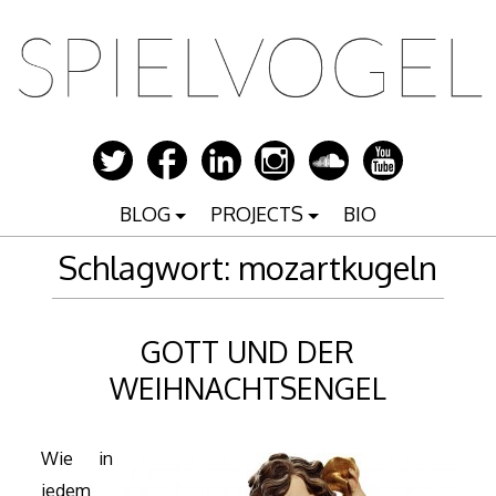
Zum
Inhalt
springen
BLOG
PROJECTS
BIO
Schlagwort:
mozartkugeln
GOTT UND DER
WEIHNACHTSENGEL
Wie in
jedem