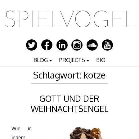
Zum
Inhalt
springen
BLOG
PROJECTS
BIO
Schlagwort:
kotze
GOTT UND DER
WEIHNACHTSENGEL
Wie in
jedem