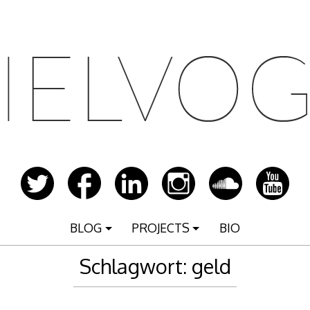
BLOG
PROJECTS
BIO
Schlagwort:
geld