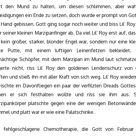
tt den Mund zu halten, um diesen schlimmen, aber wah
eidigungen ein Ende zu setzen, doch wurde er prompt von Got
 Hand gebissen. Gott ging sogar noch weiter und biss Lil‘ Roy
r seiner kleinen Marzipanfinger ab. Da viel Lil‘ Roy erst auf, das
 kein großer, starker, blonder Engel war, sondern nur eine kle
tte Putte, mit einem luftigen Leinenfetzen bekleidet. 
mächtige Schöpfer, mit dem Marzipan im Mund laut schmatz
erte nicht, riss Lil‘ Roy den goldenen Lendenschurz von
ten und stieß ihn mit aller Kraft von sich weg. Lil‘ Roy wiede
ischte im Davonfliegen ein paar der verfilzten Dreads Gottes
nen er sich festhalten wollte und riss sie ihm aus. S
zipankörper platschte gegen eine der wenigen Betonwänd
mel und platt war er wie eine Palatschinke.
e fehlgeschlagene Chemotherapie, die Gott von Februar 