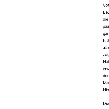
Go
Bel
die
paa
gar
fe
all
zög
Hüf
erw
de
Mar
Him
Di