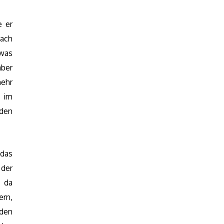
e er
rach
 was
ber
mehr
s im
den
 das
der
 da
ern,
den