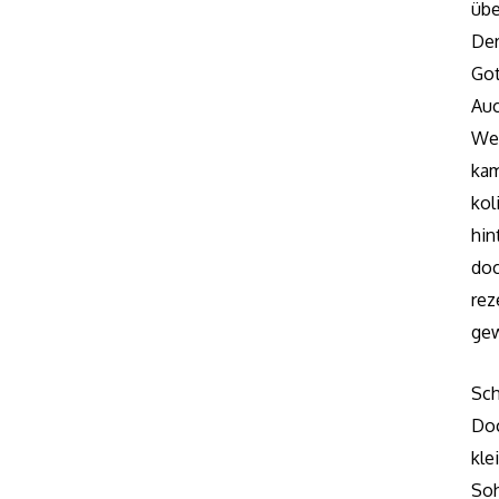
übe
Der
Got
Au
Wei
kam
kol
hin
do
rez
ge
Sch
Doc
kle
Soh