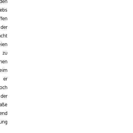
 den
rebs
ffen
 der
acht
eien
 zu
ehen
eim
 er
noch
 der
maße
send
ung