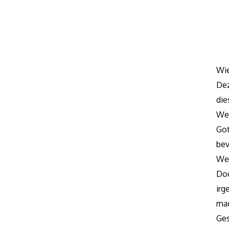
Wie
De
di
We
Got
be
Wei
Do
irg
mac
Ge