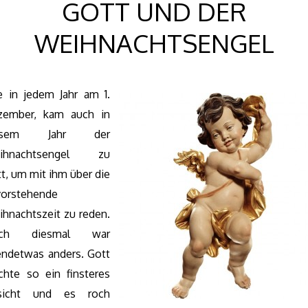
GOTT UND DER
WEIHNACHTSENGEL
 in jedem Jahr am 1.
zember, kam auch in
esem Jahr der
ihnachtsengel zu
t, um mit ihm über die
vorstehende
hnachtszeit zu reden.
ch diesmal war
endetwas anders. Gott
hte so ein finsteres
sicht und es roch