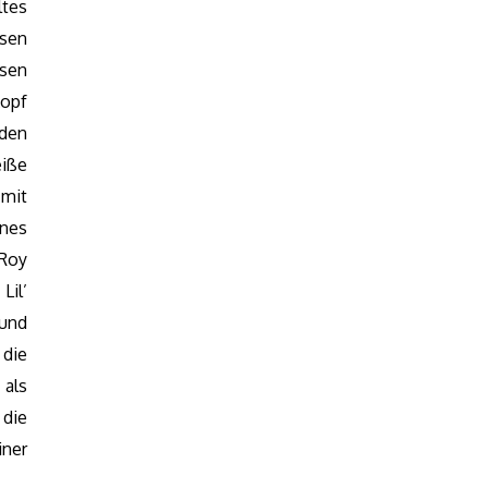
tes
ssen
hsen
Kopf
nden
iße
mit
ines
 Roy
Lil’
 und
die
 als
 die
ner