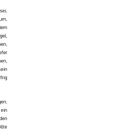
sei.
rum.
dem
gel,
nen,
pfer
hen,
ein
frig
gen.
 ein
 den
llte