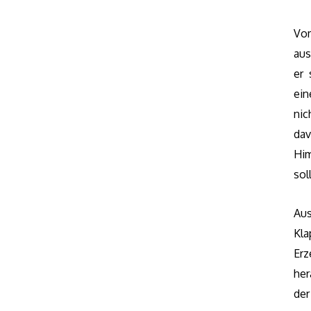
Vom
aus
er 
ei
nic
dav
Hi
sol
Aus
Kl
Er
her
de