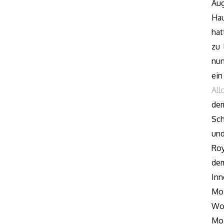
Au
Hau
hat
zu 
nun
ei
All
dem
Sch
und
Roy
de
Inn
Moz
Wo
Moz