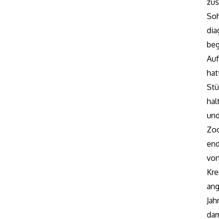
zus
Soh
dia
beg
Auf
hat
St
hal
un
Zo
end
von
Kre
ang
Ja
dam