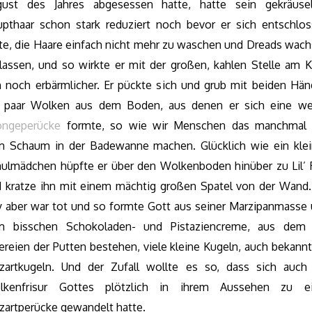
gust des Jahres abgesessen hatte, hatte sein gekräusel
pthaar schon stark reduziert noch bevor er sich entschlo
te, die Haare einfach nicht mehr zu waschen und Dreads wac
lassen, und so wirkte er mit der großen, kahlen Stelle am 
 noch erbärmlicher. Er pückte sich und grub mit beiden Hä
n paar Wolken aus dem Boden, aus denen er sich eine we
ongeperücke
formte, so wie wir Menschen das manchmal 
 Schaum in der Badewanne machen. Glücklich wie ein kle
ulmädchen hüpfte er über den Wolkenboden hinüber zu Lil’
 kratze ihn mit einem mächtig großen Spatel von der Wand. 
 aber war tot und so formte Gott aus seiner Marzipanmasse
m bisschen Schokoladen- und Pistaziencreme, aus dem 
ereien der Putten bestehen, viele kleine Kugeln, auch bekannt
artkugeln. Und der Zufall wollte es so, dass sich auch
lkenfrisur Gottes plötzlich in ihrem Aussehen zu ei
artperücke gewandelt hatte.