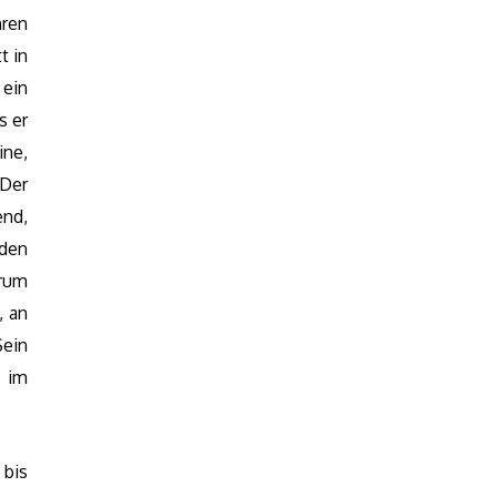
ren
t in
 ein
s er
ine,
Der
end,
 den
rrum
, an
ein
e im
bis