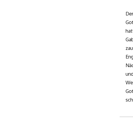
Der
Got
hat
Ga
zau
Eng
Näc
und
Wei
Got
sch