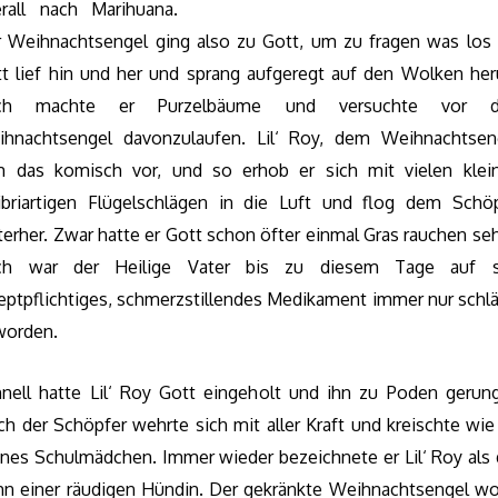
rall nach Marihuana.
 Weihnachtsengel ging also zu Gott, um zu fragen was los 
t lief hin und her und sprang aufgeregt auf den Wolken he
ch machte er Purzelbäume und versuchte vor 
hnachtsengel davonzulaufen. Lil‘ Roy, dem Weihnachtsen
 das komisch vor, und so erhob er sich mit vielen klei
ibriartigen Flügelschlägen in die Luft und flog dem Schö
terher. Zwar hatte er Gott schon öfter einmal Gras rauchen se
ch war der Heilige Vater bis zu diesem Tage auf s
eptpflichtiges, schmerzstillendes Medikament immer nur schlä
worden.
nell hatte Lil‘ Roy Gott eingeholt und ihn zu Poden gerun
h der Schöpfer wehrte sich mit aller Kraft und kreischte wie
ines Schulmädchen. Immer wieder bezeichnete er Lil‘ Roy als
n einer räudigen Hündin. Der gekränkte Weihnachtsengel wo