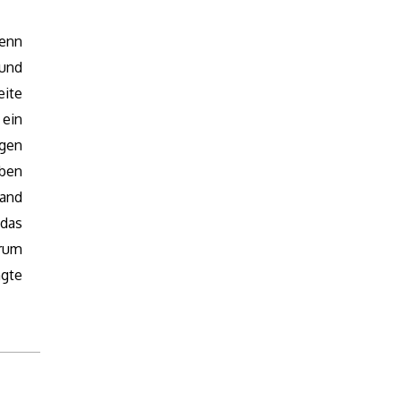
denn
Mund
eite
ein
igen
eben
fand
 das
arum
ngte