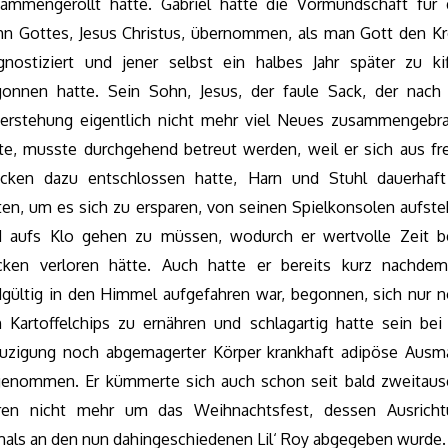
ammengerollt hatte. Gabriel hatte die Vormundschaft für
n Gottes, Jesus Christus, übernommen, als man Gott den K
gnostiziert und jener selbst ein halbes Jahr später zu ki
onnen hatte. Sein Sohn, Jesus, der faule Sack, der nach
erstehung eigentlich nicht mehr viel Neues zusammengebr
te, musste durchgehend betreut werden, weil er sich aus fr
ücken dazu entschlossen hatte, Harn und Stuhl dauerhaft
ten, um es sich zu ersparen, von seinen Spielkonsolen aufst
d aufs Klo gehen zu müssen, wodurch er wertvolle Zeit b
cken verloren hätte. Auch hatte er bereits kurz nachdem
gültig in den Himmel aufgefahren war, begonnen, sich nur 
 Kartoffelchips zu ernähren und schlagartig hatte sein bei
uzigung noch abgemagerter Körper krankhaft adipöse Aus
enommen. Er kümmerte sich auch schon seit bald zweitau
hren nicht mehr um das Weihnachtsfest, dessen Ausricht
als an den nun dahingeschiedenen Lil‘ Roy abgegeben wurde.