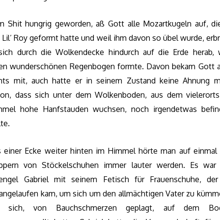
 Shit hungrig geworden, aß Gott alle Mozartkugeln auf, di
 Lil’ Roy geformt hatte und weil ihm davon so übel wurde, erb
sich durch die Wolkendecke hindurch auf die Erde herab,
nen wunderschönen Regenbogen formte. Davon bekam Gott a
hts mit, auch hatte er in seinem Zustand keine Ahnung 
on, dass sich unter dem Wolkenboden, aus dem vielerort
mmel hohe Hanfstauden wuchsen, noch irgendetwas befin
lte.
 einer Ecke weiter hinten im Himmel hörte man auf einmal
appern von Stöckelschuhen immer lauter werden. Es war 
zengel Gabriel mit seinem Fetisch für Frauenschuhe, der
angelaufen kam, um sich um den allmächtigen Vater zu kümm
r sich, von Bauchschmerzen geplagt, auf dem Bo